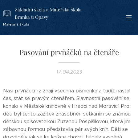
Základní škola a Mateřská škola
Branka u Opavy
Malebná škola
Pasování prvňáčků na čtenáře
17.04.2023
Naši prvňáčci již znají všechna písmenka a tudíž nastal
čas, stát se pravým čtenářem. Slavnostní pasování se
konalo v Městské knihovně v Hradci nad Moravicí. Pro
děti byl tento zážitek znásobněn setkáním se známou
dětskou spisovatelkou Zuzanou Pospíšilovou, která jim
zábavnou formou představila pár svých knih. Děti se
dozvěděly, jak se ke knížce chovat, hádaly vysněná