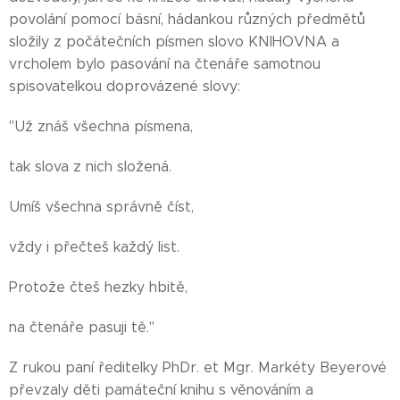
povolání pomocí básní, hádankou různých předmětů
složily z počátečních písmen slovo KNIHOVNA a
vrcholem bylo pasování na čtenáře samotnou
spisovatelkou doprovázené slovy:
"Už znáš všechna písmena,
tak slova z nich složená.
Umíš všechna správně číst,
vždy i přečteš každý list.
Protože čteš hezky hbitě,
na čtenáře pasuji tě."
Z rukou paní ředitelky PhDr. et Mgr. Markéty Beyerové
převzaly děti památeční knihu s věnováním a