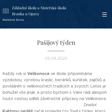
Základní škola a Mateřská škola
Branka u Opavy
Malebná škola
Pašijový týden
05.04.2020
Velikonoce
Každý rok si
ve škole připomínáme
výzdobou, výrobou kraslic, beránků, kuřátek, zajíčků a
povídáním o velikonočních tradicích a zvycích. Letos je
bohužel vše jinak, a proto bychom s Vámi rádi alespoň
touto cestou sdíleli závěrečné přípravy na Velikonoce.
Dnešní
Květnou nedělí
začal poslední tzv. Svatý týden, který