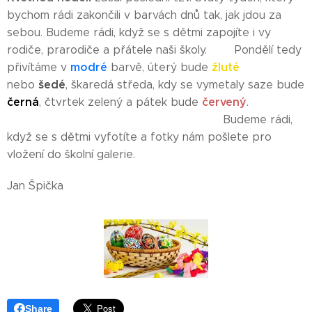
bychom rádi zakončili v barvách dnů tak, jak jdou za
sebou. Budeme rádi, když se s dětmi zapojíte i vy
rodiče, prarodiče a přátele naši školy. Pondělí tedy
modré
žluté
přivítáme v
barvě, úterý bude
šedé
nebo
, škaredá středa, kdy se vymetaly saze bude
černá
červený
, čtvrtek zelený a pátek bude
.
Budeme rádi,
když se s dětmi vyfotíte a fotky nám pošlete pro
vložení do školní galerie.
Jan Špička
Share