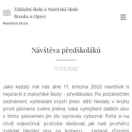
Základní škola a Mateřská škola
Branka u Opavy
Malebná škola
Návštěva předškoláků
17.03.2022
Jako každý rok nás dne 17. března 2022 navštívili ti
nejstarší z mateřské školy - předškoláci. Po počátečním
seznámení, vytleskání svých jmen, děti hledaly v kruhu
první písmeno svého jména, také vymýšlení dalších slov
s tímto písmenem jim šlo opravdu výborně. Poté si na
chvíli odpočinuli, protože sledovali, jak naši prvňáčci
zvládají hledání slov na koberci , zadané různými