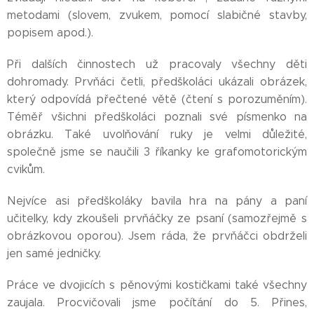
metodami (slovem, zvukem, pomocí slabičné stavby,
popisem apod.).
Při dalších činnostech už pracovaly všechny děti
dohromady. Prvňáci četli, předškoláci ukázali obrázek,
který odpovídá přečtené větě (čtení s porozuměním).
Téměř všichni předškoláci poznali své písmenko na
obrázku. Také uvolňování ruky je velmi důležité,
společně jsme se naučili 3 říkanky ke grafomotorickým
cvikům.
Nejvíce asi předškoláky bavila hra na pány a paní
učitelky, kdy zkoušeli prvňáčky ze psaní (samozřejmě s
obrázkovou oporou). Jsem ráda, že prvňáčci obdrželi
jen samé jedničky.
Práce ve dvojicích s pěnovými kostičkami také všechny
zaujala. Procvičovali jsme počítání do 5. Přines,