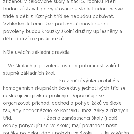
zřízenou v tělocvičně školy a žáci 5. ročníku, kteří
budou zůstávat po vyučování ve škole budou ve své
třídě a děti z různých tříd se nebudou potkávat.
Vzhledem k tomu, že sportovní činnosti nejsou
povoleny budou kroužky školní družiny upřesněny a
děti obdrží rozpis kroužků.
Níže uvádím základní pravidla:
- Ve školách je povolena osobní přítomnost žáků 1.
stupně základních škol.
- Prezenční výuka probíhá v
homogenních skupinách (kolektivy jednotlivých tříd se
neslučují, ani jinak neprolínají). Doporučuje se
organizovat příchod, odchod a pohyb žáků ve škole
tak, aby nedocházelo ke kontaktu mezi žáky z různých
tříd. - Žáci a zaměstnanci školy (i další
osoby pohybující se ve škole) mají povinnost nosit
roušky po celou dobu pobytu ve škole. - Je zakázán