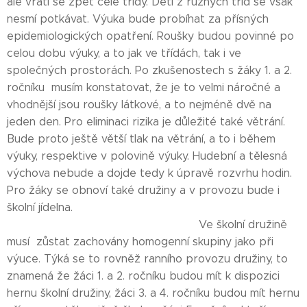
ale vrátí se zpět celé třídy. Děti z různých tříd se však
nesmí potkávat. Výuka bude probíhat za přísných
epidemiologických opatření. Roušky budou povinné po
celou dobu výuky, a to jak ve třídách, tak i ve
společných prostorách. Po zkušenostech s žáky 1. a 2.
ročníku musím konstatovat, že je to velmi náročné a
vhodnější jsou roušky látkové, a to nejméně dvě na
jeden den. Pro eliminaci rizika je důležité také větrání.
Bude proto ještě větší tlak na větrání, a to i během
výuky, respektive v polovině výuky. Hudební a tělesná
výchova nebude a dojde tedy k úpravě rozvrhu hodin.
Pro žáky se obnoví také družiny a v provozu bude i
školní jídelna.
Ve školní družině
musí zůstat zachovány homogenní skupiny jako při
výuce. Týká se to rovněž ranního provozu družiny, to
znamená že žáci 1. a 2. ročníku budou mít k dispozici
hernu školní družiny, žáci 3. a 4. ročníku budou mít hernu