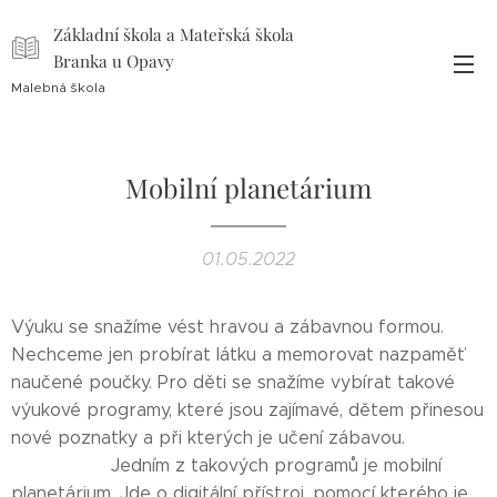
Základní škola a Mateřská škola
Branka u Opavy
Malebná škola
Mobilní planetárium
01.05.2022
Výuku se snažíme vést hravou a zábavnou formou.
Nechceme jen probírat látku a memorovat nazpaměť
naučené poučky. Pro děti se snažíme vybírat takové
výukové programy, které jsou zajímavé, dětem přinesou
nové poznatky a při kterých je učení zábavou.
Jedním z takových programů je mobilní
planetárium. Jde o digitální přístroj, pomocí kterého je