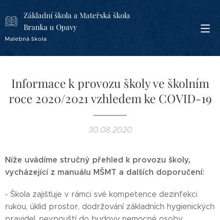
Základní škola a Mateřská škola
Branka u Opavy
Malebná škola
Informace k provozu školy ve školním
roce 2020/2021 vzhledem ke COVID-19
30.08.2020
Níže uvádíme stručný přehled k provozu školy,
vycházející z manuálu MŠMT a dalších doporučení:
- Škola zajišťuje v rámci své kompetence dezinfekci
rukou, úklid prostor, dodržování základních hygienických
pravidel, nevpouští do budovy nemocné osoby,