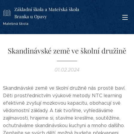
Základní škola a Mateřská škola
Branka u Opavy
Malebná škola
Skandinávské země ve školní družině
01.02.2024
Skandinávské země ve školní družině nás prostě baví.
Děti prostřednictvím výukové metody NTC learning
efektivně zvyšují mozkovou kapacitu, obohacují své
vědomostní základy. A tak tvoříme, vyhledáváme
zajímavosti, hrajeme si, stavíme kreslíme, soutěžíme,
ochutnáváme skandinávskou kuchyni a mnoho dalšího.
Zeptejte se svých dětí, možná budete překvapeni,