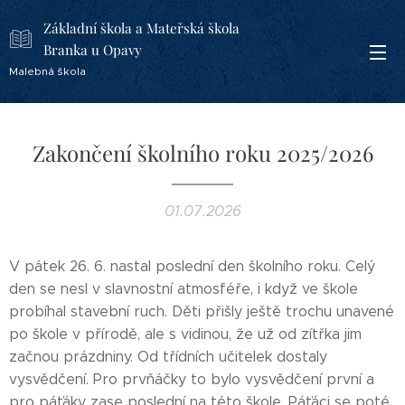
Základní škola a Mateřská škola
Branka u Opavy
Malebná škola
Zakončení školního roku 2025/2026
01.07.2026
V pátek 26. 6. nastal poslední den školního roku. Celý
den se nesl v slavnostní atmosféře, i když ve škole
probíhal stavební ruch. Děti přišly ještě trochu unavené
po škole v přírodě, ale s vidinou, že už od zítřka jim
začnou prázdniny. Od třídních učitelek dostaly
vysvědčení. Pro prvňáčky to bylo vysvědčení první a
pro páťáky zase poslední na této škole. Páťáci se poté