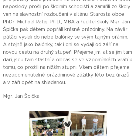
naposledy prošli po školním schodišti a zamířili ze školy
ven na slavnostní rozloučení v altánu. Starosta obce
PhDr. Michael Rataj, Ph.D., MBA a ředitel školy Mgr. Jan
Špička pak dětem popřáli krásné prázdniny. Na závěr
páťáci vyslali do nebe balónky se svým tajným přáním.
A stejně jako balónky, tak i oni se vydají od září na
novou cestu na druhý stupeň. Přejeme jim, ať se jim tam
daří, jsou tam šťastní a občas se ve vzpomínkách vrátí k
tomu, co prožili na nižším stupni. Všem dětem přejeme
nezapomenutelné prázdninové zážitky, léto bez úrazů
a v září opět na shledanou.
Mgr. Jan Špička