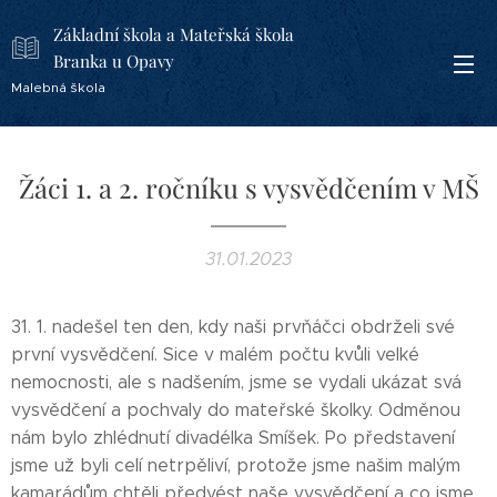
Základní škola a Mateřská škola
Branka u Opavy
Malebná škola
Žáci 1. a 2. ročníku s vysvědčením v MŠ
31.01.2023
31. 1. nadešel ten den, kdy naši prvňáčci obdrželi své
první vysvědčení. Sice v malém počtu kvůli velké
nemocnosti, ale s nadšením, jsme se vydali ukázat svá
vysvědčení a pochvaly do mateřské školky. Odměnou
nám bylo zhlédnutí divadélka Smíšek. Po představení
jsme už byli celí netrpěliví, protože jsme našim malým
kamarádům chtěli předvést naše vysvědčení a co jsme