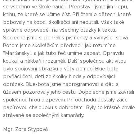
se všechno ve škole naučili. Představili jsme jim Pepu,
knihu, ze které se učíme číst. Při čtení o dětech, které
bobovaly na kopci, školkáčci ani nedutali. Však také
správně odpověděli na všechny otázky k textu.
Společně jsme si pohráli s písmenky a vymýšleli slova.
Potom jsme školkáčkům předvedli, jak rozumíme
"Marťansky", a jak tuto řeč umíme zapsat. Opravdu
koukali a někteří i rozuměli. Další společnou aktivitou
bylo spojování obrázku a věty pomocí Blue-bota,
prvňáci četli, děti ze školky hledaly odpovídající
obrázek. Blue-bota jsme naprogramovali a děti s
úžasem pozorovaly jeho cestu. Dopoledne jsme završili
společnou hrou a zpěvem. Při odchodu dostaly žáčci
papírovou chaloupku s dobrotami. Byly to krásné chvíle
strávené se společnými kamarády.
Mgr. Zora Stypová