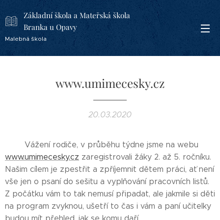
Základní škola a Mateřská škola
Branka u Opavy
Malebná škola
www.umimecesky.cz
20.03.2020
Vážení rodiče, v průběhu týdne jsme na webu
www.umimecesky.cz
zaregistrovali žáky 2. až 5. ročníku.
Našim cílem je zpestřit a zpříjemnit dětem práci, ať není
vše jen o psaní do sešitu a vyplňování pracovních listů.
Z počátku vám to tak nemusí připadat, ale jakmile si děti
na program zvyknou, ušetří to čas i vám a paní učitelky
budou mít přehled, jak se komu daří.