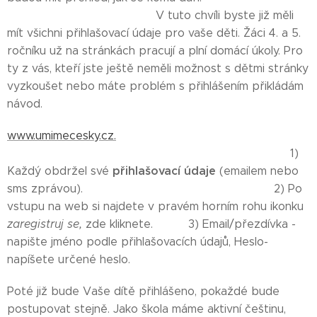
V tuto chvíli byste již měli
mít všichni přihlašovací údaje pro vaše děti. Žáci 4. a 5.
ročníku už na stránkách pracují a plní domácí úkoly. Pro
ty z vás, kteří jste ještě neměli možnost s dětmi stránky
vyzkoušet nebo máte problém s přihlášením přikládám
návod.
www.umimecesky.cz.
1)
přihlašovací údaje
Každý obdržel své
(emailem nebo
sms zprávou). 2) Po
vstupu na web si najdete v pravém horním rohu ikonku
zaregistruj se,
zde kliknete.
3) Email/přezdívka -
napište jméno podle přihlašovacích údajů, Heslo-
napíšete určené heslo.
Poté již bude Vaše dítě přihlášeno, pokaždé bude
postupovat stejně. Jako škola máme aktivní češtinu,