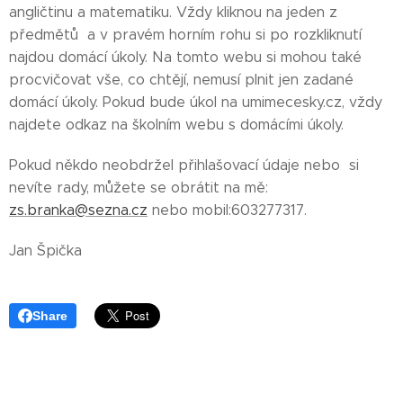
angličtinu a matematiku. Vždy kliknou na jeden z
předmětů a v pravém horním rohu si po rozkliknutí
najdou domácí úkoly. Na tomto webu si mohou také
procvičovat vše, co chtějí, nemusí plnit jen zadané
domácí úkoly. Pokud bude úkol na umimecesky.cz, vždy
najdete odkaz na školním webu s domácími úkoly.
Pokud někdo neobdržel přihlašovací údaje nebo si
nevíte rady, můžete se obrátit na mě:
zs.branka@sezna.cz
nebo mobil:603277317.
Jan Špička
Share