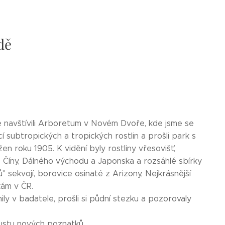
dě
me navštívili Arboretum v Novém Dvoře, kde jsme se
icí subtropických a tropických rostlin a prošli park s
en roku 1905. K vidění byly rostliny vřesovišť,
n z Číny, Dálného východu a Japonska a rozsáhlé sbírky
 sekvojí, borovice osinaté z Arizony, Nejkrásnější
 patří k nejbohatším sbírkám v ČR.
 badatele, prošli si půdní stezku a pozorovaly
 brouky.
 nových poznatků.