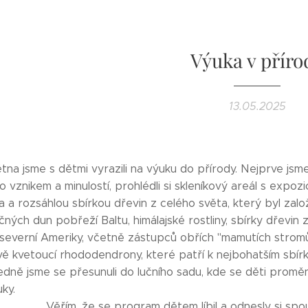
Výuka v příro
13.05.2025
ětna jsme s dětmi vyrazili na výuku do přírody. Nejprve js
ho vznikem a minulostí, prohlédli si skleníkový areál s expoz
 a rozsáhlou sbírkou dřevin z celého světa, který byl založ
sečných dun pobřeží Baltu, himálajské rostliny, sbírky dřevi
 severní Ameriky, včetně zástupců obřích "mamutích stromů"
y právě kvetoucí rhododendrony, které
 se přesunuli do lučního sadu, kde se děti proměnily v
stliny a
se program dětem líbil a odnesly si spoustu