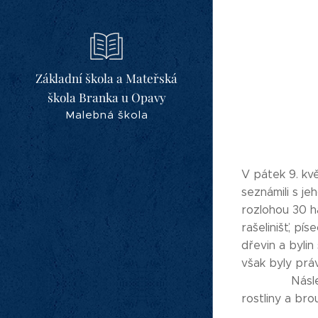
Základní škola a Mateřská
škola Branka u Opavy
Malebná škola
V pátek 9. kv
seznámili s je
rozlohou 30 ha
rašelinišť, pí
dřevin a bylin
však byl
Následně jsme
ro
Věřím, že 