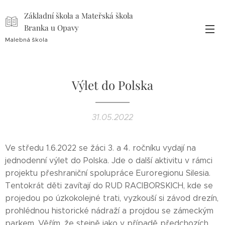
Základní škola a Mateřská škola
Branka u Opavy
Malebná škola
Výlet do Polska
31.05.2022
Ve středu 1.6.2022 se žáci 3. a 4. ročníku vydají na
jednodenní výlet do Polska. Jde o další aktivitu v rámci
projektu přeshraniční spolupráce Euroregionu Silesia.
Tentokrát děti zavítají do RUD RACIBORSKICH, kde se
projedou po úzkokolejné trati, vyzkouší si závod drezín,
prohlédnou historické nádraží a projdou se zámeckým
parkem. Věřím, že stejně jako v případě předchozích