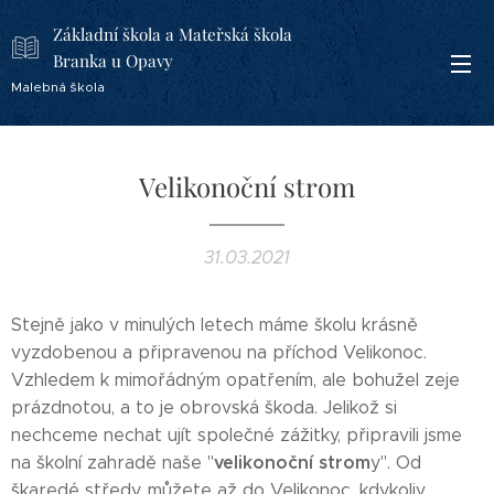
Základní škola a Mateřská škola
Branka u Opavy
Malebná škola
Velikonoční strom
31.03.2021
Stejně jako v minulých letech máme školu krásně
vyzdobenou a připravenou na příchod Velikonoc.
Vzhledem k mimořádným opatřením, ale bohužel zeje
prázdnotou, a to je obrovská škoda. Jelikož si
nechceme nechat ujít společné zážitky, připravili jsme
velikonoční strom
na školní zahradě naše "
y". Od
škaredé středy, můžete až do Velikonoc, kdykoliv