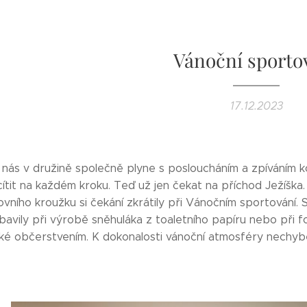
Vánoční sporto
17.12.2023
 nás v družině společně plyne s posloucháním a zpíváním k
ítit na každém kroku. Teď už jen čekat na příchod Ježíška.
vního kroužku si čekání zkrátily při Vánočním sportování. S
avily při výrobě sněhuláka z toaletního papíru nebo při fo
ké občerstvením. K dokonalosti vánoční atmosféry nechybě