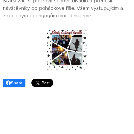
Starší žáci si připravili stínové divadlo a přenesli
návštěvníky do pohádkové říše. Všem vystupujícím a
zapojeným pedagogům moc děkujeme.
Share