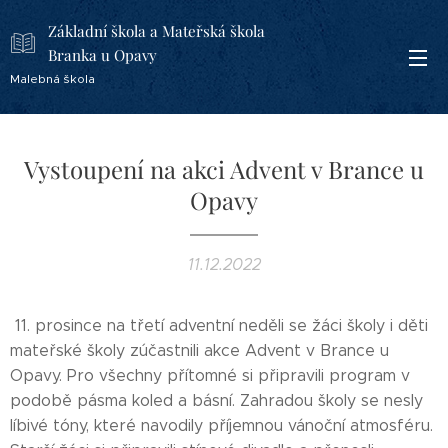
Základní škola a Mateřská škola
Branka u Opavy
Malebná škola
Vystoupení na akci Advent v Brance u
Opavy
11.12.2022
11. prosince na třetí adventní neděli se žáci školy i děti
mateřské školy zúčastnili akce Advent v Brance u
Opavy. Pro všechny přítomné si připravili program v
podobě pásma koled a básní. Zahradou školy se nesly
líbivé tóny, které navodily příjemnou vánoční atmosféru.