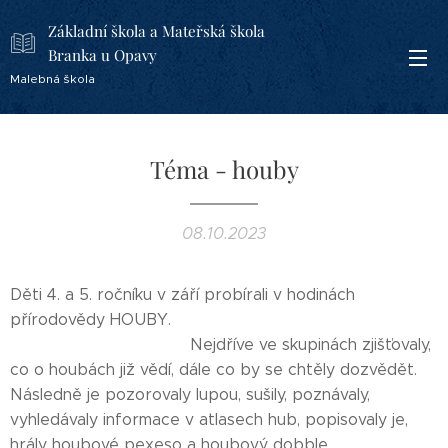
Základní škola a Mateřská škola
Branka u Opavy
Malebná škola
Téma - houby
08.10.2023
Děti 4. a 5. ročníku v září probírali v hodinách
přírodovědy HOUBY.
Nejdříve ve skupinách zjišťovaly,
co o houbách již vědí, dále co by se chtěly dozvědět.
Následně je pozorovaly lupou, sušily, poznávaly,
vyhledávaly informace v atlasech hub, popisovaly je,
hrály houbové pexeso a houbový dobble.