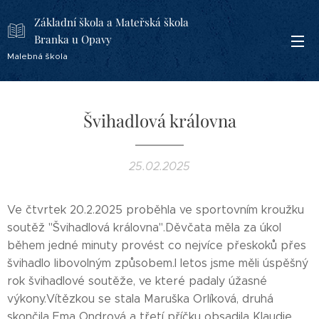
Základní škola a Mateřská škola
Branka u Opavy
Malebná škola
Švihadlová královna
25.02.2025
Ve čtvrtek 20.2.2025 proběhla ve sportovním kroužku
soutěž "Švihadlová královna".Děvčata měla za úkol
během jedné minuty provést co nejvíce přeskoků přes
švihadlo libovolným způsobem.I letos jsme měli úspěšný
rok švihadlové soutěže, ve které padaly úžasné
výkony.Vítězkou se stala Maruška Orlíková, druhá
skončila Ema Ondrová a třetí příčku obsadila Klaudie