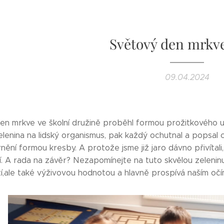
Světový den mrkv
09.04.2024
en mrkve ve školní družině proběhl formou prožitkového uče
elenina na lidský organismus, pak každý ochutnal a popsal 
rnění formou kresby. A protože jsme již jaro dávno přivíta
. A rada na závěr? Nezapomínejte na tuto skvělou zeleninu
í,ale také výživovou hodnotou a hlavně prospívá naším očí