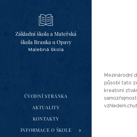
Základní škola a Mateřská
škola Branka u Opavy
Malebná škola
Mezinárodní d
působí tato z
kreativní ztvá
ÚVODNÍ STRÁNKA
samozřejmostí
vzhledem,chut
AKTUALITY
KONTAKTY
INFORMACE O ŠKOLE