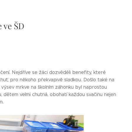
e ve ŠD
ní. Nejdříve se žáci dozvěděli benefity, které
chuť, pro někoho překvapivě sladkou. Došlo také na
li, výsev mrkve na školním záhonku byl naprostou
, dětem velmi chutná, obohatí každou svačinu nejen
m.