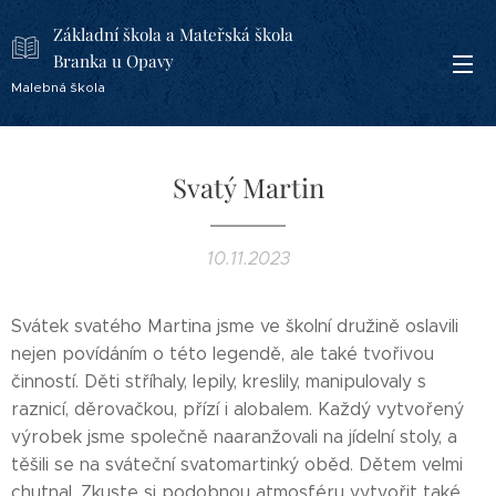
Základní škola a Mateřská škola
Branka u Opavy
Malebná škola
Svatý Martin
10.11.2023
Svátek svatého Martina jsme ve školní družině oslavili
nejen povídáním o této legendě, ale také tvořivou
činností. Děti stříhaly, lepily, kreslily,
manipulovaly s
raznicí, děrovačkou, přízí i alobalem. Každý vytvořený
výrobek jsme společně naaranžovali na jídelní stoly, a
těšili se na sváteční svatomartinký oběd. Dětem velmi
chutnal. Zkuste si podobnou atmosféru vytvořit také