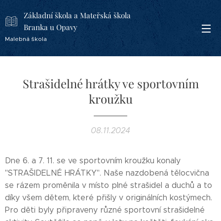
Základní škola a Mateřská škola
Branka u Opavy
Malebná škola
Strašidelné hrátky ve sportovním
kroužku
08.11.2024
Dne 6. a 7. 11. se ve sportovním kroužku konaly
"STRAŠIDELNÉ HRÁTKY". Naše nazdobená tělocvična
se rázem proměnila v místo plné strašidel a duchů a to
díky všem dětem, které přišly v originálních kostýmech.
Pro děti byly připraveny různé sportovní strašidelné