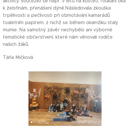
aktivity. Soutěžilo se např. v letu na koštěti, foukání oka
k žebřinám, přenášení dýně.Následovala zkouška
trpělivosti a pečlivosti při obmotávání kamarádů
toaletním papírem, z nichž se během okamžiku staly
mumie. Na samotný závěr nechybělo ani výborné
tematické občerstvení, které nám věnovali rodiče
našich žáků.
Táňa Mičková