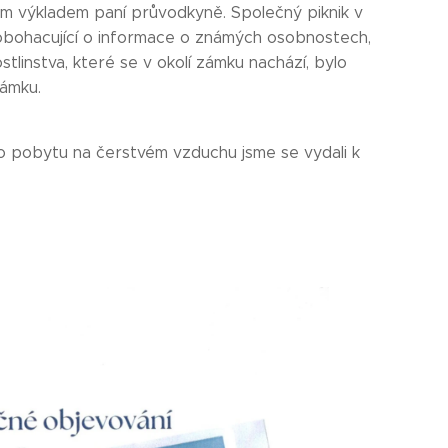
ým výkladem paní průvodkyně. Společný piknik v
obohacující o informace o známých osobnostech,
tlinstva, které se v okolí zámku nachází, bylo
zámku.
ho pobytu na čerstvém vzduchu jsme se vydali k