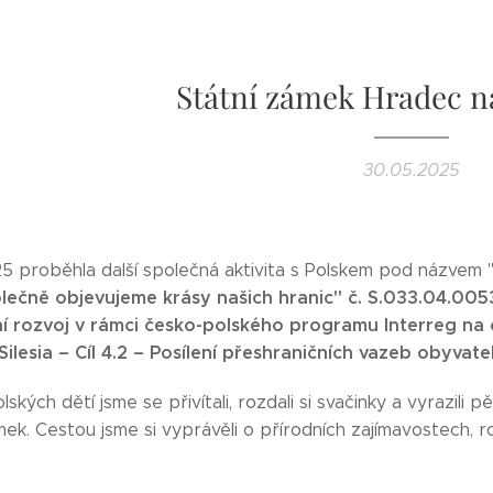
Státní zámek Hradec n
30.05.2025
25 proběhla další společná aktivita s Polskem pod názvem 
lečně objevujeme krásy našich hranic" č. S.033.04.005
ní rozvoj v rámci česko-polského programu Interreg na
ilesia – Cíl 4.2 – Posílení přeshraničních vazeb obyvatel
lských dětí jsme se přivítali, rozdali si svačinky a vyrazil
k. Cestou jsme si vyprávěli o přírodních zajímavostech, rost