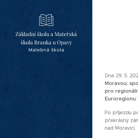
Základní škola a Mateřská
škola Branka u Opavy
Malebná škola
Dne 29. 5. 20
Moravou: spo
pro regionál
Euroregionu S
Po příjezdu po
překrásný záme
nad Moravicí.