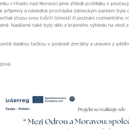
mku v Hradci nad Moravicí jsme zhlédli prohlídku s poutav
ice příjemný a následná procházka zámeckým parkem byla 
chali stopu svou tvůrčí činností či poznání rozmanitého ros
né. Nadšené také byly děti z krásného výhledu na okolí 
končili sladkou tečkou v podobě zmrzliny a unaveni z pěší
ypová