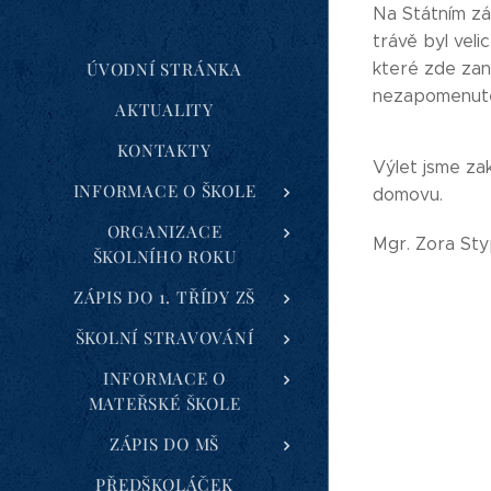
Na Státním zá
trávě byl vel
ÚVODNÍ STRÁNKA
které zde zane
nezapomenutel
AKTUALITY
KONTAKTY
Výlet jsme za
INFORMACE O ŠKOLE
domovu.
ORGANIZACE
Mgr. Zora St
ŠKOLNÍHO ROKU
ZÁPIS DO 1. TŘÍDY ZŠ
ŠKOLNÍ STRAVOVÁNÍ
INFORMACE O
MATEŘSKÉ ŠKOLE
ZÁPIS DO MŠ
PŘEDŠKOLÁČEK