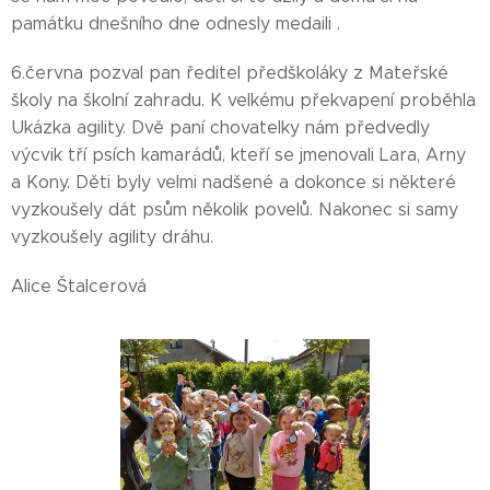
památku dnešního dne odnesly medaili .
6.června pozval pan ředitel předškoláky z Mateřské
školy na školní zahradu. K velkému překvapení proběhla
Ukázka agility.
Dvě paní chovatelky nám předvedly
výcvik tří psích kamarádů, kteří se jmenovali Lara, Arny
a Kony. Děti byly velmi nadšené a dokonce si některé
vyzkoušely dát psům několik povelů. Nakonec si samy
vyzkoušely agility dráhu.
Alice Štalcerová