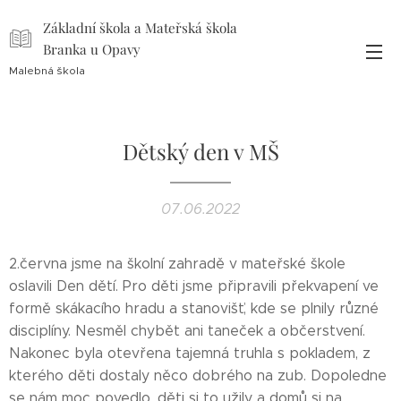
Základní škola a Mateřská škola
Branka u Opavy
Malebná škola
Dětský den v MŠ
07.06.2022
2.června jsme na školní zahradě v mateřské škole
oslavili Den dětí.
Pro děti jsme připravili překvapení ve
formě skákacího hradu a stanovišť, kde se plnily různé
disciplíny. Nesměl chybět ani taneček a občerstvení.
Nakonec byla otevřena tajemná truhla s pokladem, z
kterého děti dostaly něco dobrého na zub. Dopoledne
se nám moc povedlo, děti si to užily a domů si na