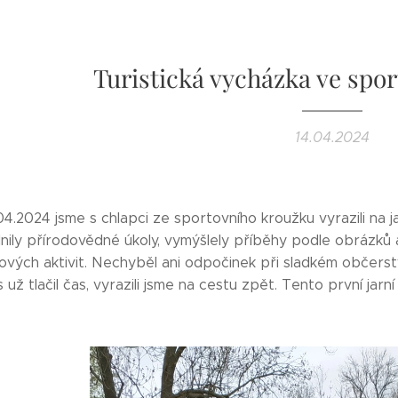
Turistická vycházka ve spo
14.04.2024
4.2024 jsme s chlapci ze sportovního kroužku vyrazili na j
nily přírodovědné úkoly, vymýšlely příběhy podle obrázků a
ových aktivit. Nechyběl ani odpočinek při sladkém občerst
už tlačil čas, vyrazili jsme na cestu zpět. Tento první jarní v