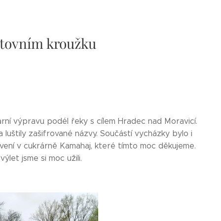
rtovním kroužku
arní výpravu podél řeky s cílem Hradec nad Moravicí.
 luštily zašifrované názvy. Součástí vycházky bylo i
vení v cukrárně Kamahaj, které tímto moc děkujeme.
ýlet jsme si moc užili.