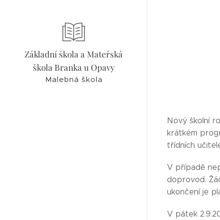
Základní škola a Mateřská
škola Branka u Opavy
Malebná škola
Nový školní ro
krátkém progr
třídních učite
V případě nepř
doprovod. Žáci
ukončení je pl
V pátek 2.9.20