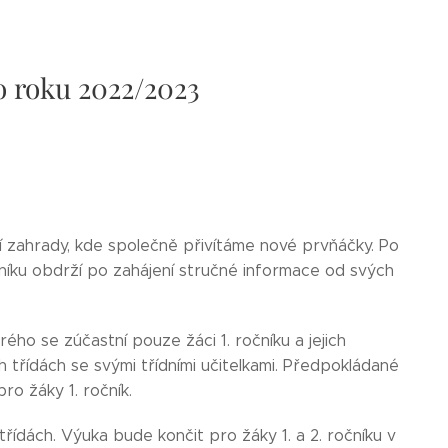
o roku 2022/2023
lní zahrady, kde společně přivítáme nové prvňáčky. Po
očníku obdrží po zahájení stručné informace od svých
ého se zúčastní pouze žáci 1. ročníku a jejich
h třídách se svými třídními učitelkami. Předpokládané
ro žáky 1. ročník.
řídách. Výuka bude končit pro žáky 1. a 2. ročníku v