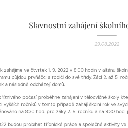
Slavnostní zahájení školníh
29.08.2022
k zahájíme ve čtvrtek 1. 9. 2022 v 8:00 hodin v altánu ško
amu půjdou prvňáčci s rodiči do své třídy. Žáci 2. až 5. r
lek a následně odcházejí domů.
íznivého počasí proběhne zahájení v tělocvičně školy, kter
 vyšších ročníků v tomto případě zahájí školní rok ve svýc
ánováno na 8:30 hod. pro žáky 2.-5. ročníku a na 9:30 hod. p
22 budou probíhat třídnické práce a společné aktivity ve t