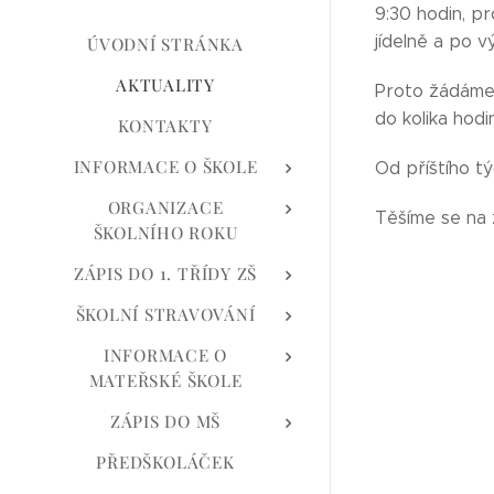
9:30 hodin, pr
jídelně a po 
ÚVODNÍ STRÁNKA
AKTUALITY
Proto žádáme 
do kolika hodin
KONTAKTY
INFORMACE O ŠKOLE
Od příštího tý
ORGANIZACE
Těšíme se na 
ŠKOLNÍHO ROKU
ZÁPIS DO 1. TŘÍDY ZŠ
ŠKOLNÍ STRAVOVÁNÍ
INFORMACE O
MATEŘSKÉ ŠKOLE
ZÁPIS DO MŠ
PŘEDŠKOLÁČEK