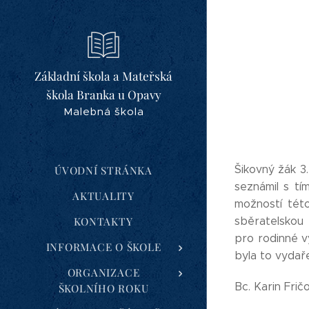
Základní škola a Mateřská
škola Branka u Opavy
Malebná škola
Šikovný žák 3.
ÚVODNÍ STRÁNKA
seznámil s tí
AKTUALITY
možností této
KONTAKTY
sběratelskou
pro rodinné v
INFORMACE O ŠKOLE
byla to vydař
ORGANIZACE
Bc. Karin Frič
ŠKOLNÍHO ROKU