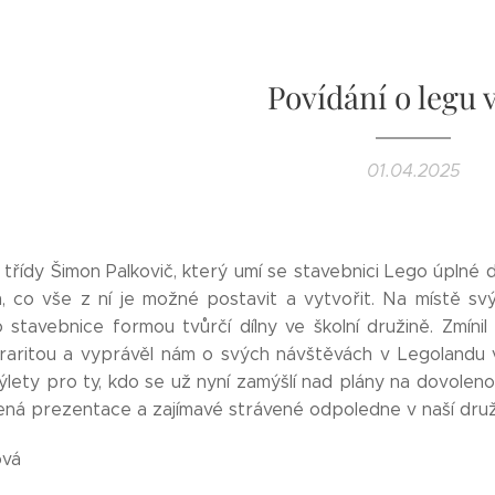
Povídání o legu 
01.04.2025
 třídy Šimon Palkovič, který umí se stavebnici Lego úplné 
m, co vše z ní je možné postavit a vytvořit. Na místě s
 stavebnice formou tvůrčí dílny ve školní družině. Zmínil
 raritou a vyprávěl nám o svých návštěvách v Legolandu
ýlety pro ty, kdo se už nyní zamýšlí nad plány na dovolen
ená prezentace a zajímavé strávené odpoledne v naší druž
ová