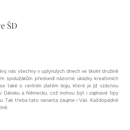
ve ŠD
divy, nás všechny v uplynulých dnech ve školní družině
vým spolužákům předvedl názorné ukázky kreativních
 se také o raritním zlatém legu, které je již vzácnou
 v Dánsku a Německu, což mohou být i zajímavé tipy
ou. Tak třeba tato varianta zaujme i Vás. Každopádně
ině.