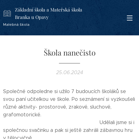
Základní škola a Mateřská škola
Branka u Opavy
Malebná škola
Škola nanečisto
25.06.2024
Společné odpoledne si užilo 7 budoucích školáků se
svou paní učitelkou ve škole. Po seznámení si vyzkoušeli
různé aktivity- prostorové, zrakové, sluchové,
grafomotorické.
Udělali jsme si i
společnou svačinku a pak si ještě zahráli zábavnou hru
v tělocvičně.