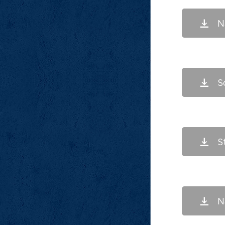
N
S
S
N