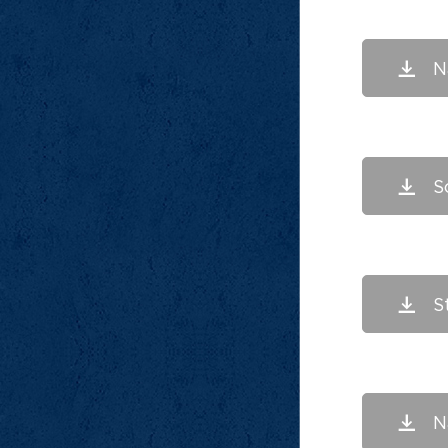
N
S
S
N