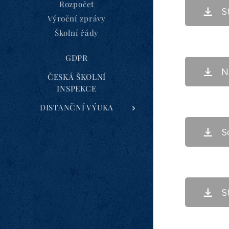
Rozpočet
S
Výroční zprávy
Školní řády
GDPR
N
ČESKÁ ŠKOLNÍ
INSPEKCE
DISTANČNÍ VÝUKA
S
S