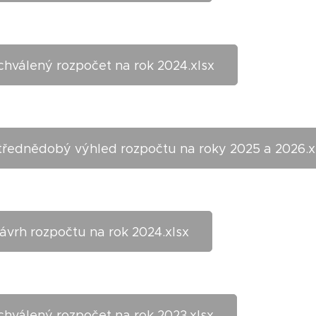
chválený rozpočet na rok 2024.xlsx
třednědobý výhled rozpočtu na roky 2025 a 2026.x
ávrh rozpočtu na rok 2024.xlsx
chválený rozpočet na rok 2023.xlsx