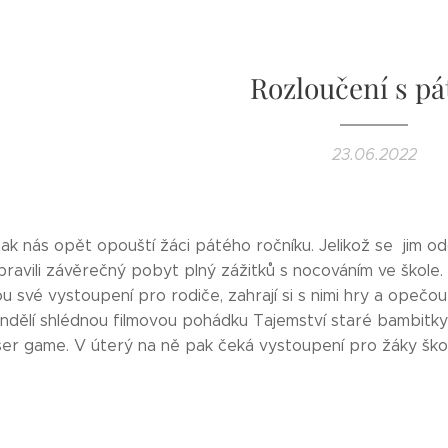
Rozloučení s pá
23.06.2022
 tak nás opět opouští žáci pátého ročníku. Jelikož se jim 
ravili závěrečný pobyt plný zážitků s nocováním ve škole. 
 své vystoupení pro rodiče, zahrají si s nimi hry a opečou
ndělí shlédnou filmovou pohádku Tajemství staré bambitky II
aser game. V úterý na ně pak čeká vystoupení pro žáky školy, 