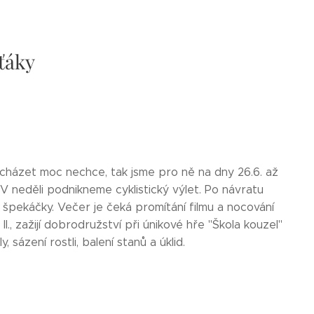
ťáky
odcházet moc nechce, tak jsme pro ně na dny 26.6. až
V neděli podnikneme cyklistický výlet. Po návratu
 špekáčky. Večer je čeká promítání filmu a nocování
., zažijí dobrodružství při únikové hře "Škola kouzel"
sázení rostli, balení stanů a úklid.