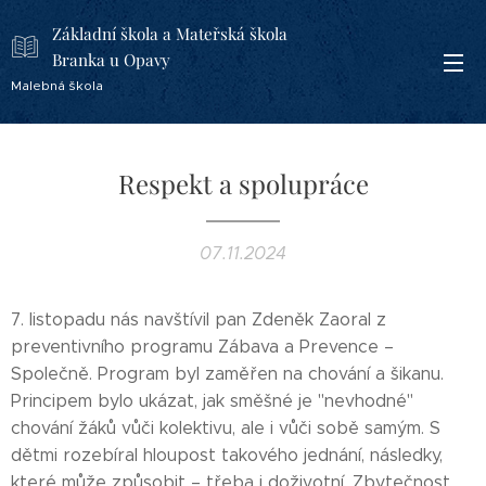
Základní škola a Mateřská škola
Branka u Opavy
Malebná škola
Respekt a spolupráce
07.11.2024
7. listopadu nás navštívil pan Zdeněk Zaoral z
preventivního programu Zábava a Prevence –
Společně. Program byl zaměřen na chování a šikanu.
Principem bylo ukázat, jak směšné je "nevhodné"
chování žáků vůči kolektivu, ale i vůči sobě samým. S
dětmi rozebíral hloupost takového jednání, následky,
které může způsobit – třeba i doživotní. Zbytečnost