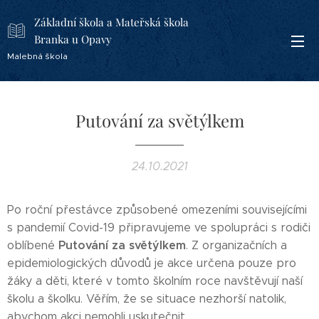
Základní škola a Mateřská škola
Branka u Opavy
Malebná škola
Putování za světýlkem
24.10.2021
Po roční přestávce způsobené omezeními souvisejícími
s pandemií Covid-19 připravujeme ve spolupráci s rodiči
Putování za světýlkem
oblíbené
. Z organizačních a
epidemiologických důvodů je akce určena pouze pro
žáky a děti, které v tomto školním roce navštěvují naší
školu a školku. Věřím, že se situace nezhorší natolik,
abychom akci nemohli uskutečnit.