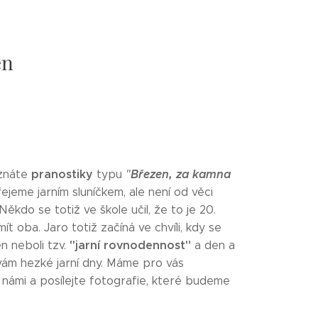
en
pranostiky
Březen, za kamna
 znáte
typu
"
jeme jarním sluníčkem, ale není od věci
ěkdo se totiž ve škole učil, že to je 20.
t oba. Jaro totiž začíná ve chvíli, kdy se
"jarní rovnodennost"
n neboli tzv.
a den a
é jarní dny. Máme pro vás
s námi a posílejte fotografie, které budeme