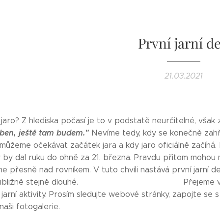
První jarní d
21.03.2021
jaro? Z hlediska počasí je to v podstatě neurčitelné, však
ben, ještě tam budem."
Nevíme tedy, kdy se konečně zahře
můžeme očekávat začátek jara a kdy jaro oficiálně začíná. N
ý by dal ruku do ohně za 21. března. Pravdu přitom mohou mí
ne přesně nad rovníkem. V tuto chvíli nastává první jarní de
 přibližně stejně dlouhé. Přejeme vám hezk
jarní aktivity. Prosím sledujte webové stránky, zapojte se 
naši fotogalerie.