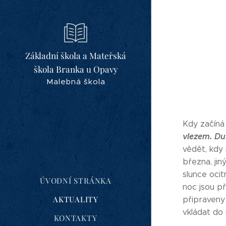
Základní škola a Mateřská
škola Branka u Opavy
Malebná škola
Kdy začíná 
vlezem. Du
vědět, kdy 
března, jin
slunce ocit
ÚVODNÍ STRÁNKA
noc jsou
AKTUALITY
připraveny 
vkládat do 
KONTAKTY