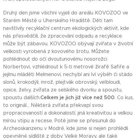
Druhý den jsme všichni vyjeli do areálu KOVOZOO ve
Starém Městě u Uherského Hradiště. Děti tam
navštívily recyklační centrum ekologických aktivit, kde
nás přesvědčili, že zpracování odpadu a recyklace
může být zábavou. KOVOZOO obývají zvířata v životní
velikosti vyrobená z kovového šrotu. Můžete
pohlédnout do očí dvoutunovému nosorožci
Norbertovi, vzhlédnout k 5-ti metrové žirafě Safiře a
jejímu mláděti Melmenovi, nechybí ani lví výběh či stádo
slonů, krokodýli, mrož, plejtvák obrovský, velbloudi,
opice, želvy, zvířata ze selského dvorku a spoustu,
Celkem je jich již více než 500
spoustu dalších.
. Co kus,
to originál… Některá zvířata překvapí svou
propracovaností a dokonalostí, jiná kreativitou a velkou
mírou vtipu a recese. Poté jsme se přesunuli do
Archeoskanzenu v Modré, kde jsme si nejen prohlédli
opevněné sídliště z doby Velké Moravy, ale také