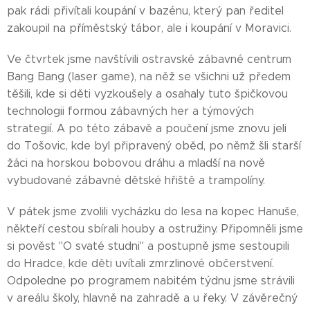
pak rádi přivítali koupání v bazénu, který pan ředitel
zakoupil na příměstský tábor, ale i koupání v Moravici.
Ve čtvrtek jsme navštívili ostravské zábavné centrum
Bang Bang (laser game), na něž se všichni už předem
těšili, kde si děti vyzkoušely a osahaly tuto špičkovou
technologii formou zábavných her a týmových
strategií. A po této zábavě a poučení jsme znovu jeli
do Tošovic, kde byl připravený oběd, po němž šli starší
žáci na horskou bobovou dráhu a mladší na nově
vybudované zábavné dětské hřiště a trampolíny.
V pátek jsme zvolili vycházku do lesa na kopec Hanuše,
někteří cestou sbírali houby a ostružiny. Připomněli jsme
si pověst "O svaté studni" a postupně jsme sestoupili
do Hradce, kde děti uvítali zmrzlinové občerstvení.
Odpoledne po programem nabitém týdnu jsme strávili
v areálu školy, hlavně na zahradě a u řeky. V závěrečný