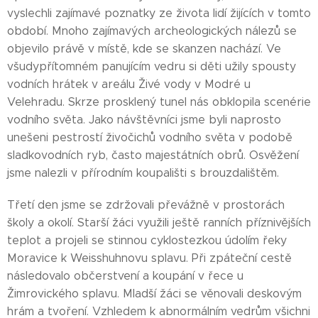
vyslechli zajímavé poznatky ze života lidí žijících v tomto
období. Mnoho zajímavých archeologických nálezů se
objevilo právě v místě, kde se skanzen nachází. Ve
všudypřítomném panujícím vedru si děti užily spousty
vodních hrátek v areálu Živé vody v Modré u
Velehradu. Skrze prosklený tunel nás obklopila scenérie
vodního světa. Jako návštěvníci jsme byli naprosto
unešeni pestrostí živočichů vodního světa v podobě
sladkovodních ryb, často majestátních obrů. Osvěžení
jsme nalezli v přírodním koupališti s brouzdalištěm.
Třetí den jsme se zdržovali převážně v prostorách
školy a okolí. Starší žáci využili ještě ranních příznivějších
teplot a projeli se stinnou cyklostezkou údolím řeky
Moravice k Weisshuhnovu splavu. Při zpáteční cestě
následovalo občerstvení a koupání v řece u
Žimrovického splavu. Mladší žáci se věnovali deskovým
hrám a tvoření. Vzhledem k abnormálním vedrům všichni