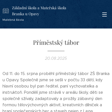
Základní škola a Mateřská škola
Branka u Opavy
Malebná škola
Příměstský tábor
20.08.2025
Od 11. do 15. srpna proběhl příměstský tábor ZŠ Branka
u Opavy. Společně jsme se sešli v počtu 33 dětí, kdy
hlavní osobou byl pan ředitel, paní vychovatelka a
instruktoři. Pondělí jsme strávili v areálu školy, děti se
společně sžívaly, zadaptovaly a prožily zábavný den
formou tělovýchovných aktivit, kreativních dílniček a
hraní společenských her a staveb nejen z Lega.