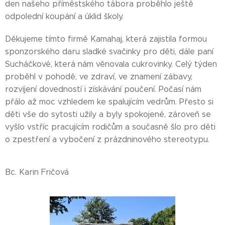
den našeho příměstského tábora proběhlo ještě
odpolední koupání a úklid školy.
Děkujeme tímto firmě Kamahaj, která zajistila formou
sponzorského daru sladké svačinky pro děti, dále paní
Sucháčkové, která nám věnovala cukrovinky. Celý týden
proběhl v pohodě, ve zdraví, ve znamení zábavy,
rozvíjení dovedností i získávání poučení. Počasí nám
přálo až moc vzhledem ke spalujícím vedrům. Přesto si
děti vše do sytosti užily a byly spokojené, zároveň se
vyšlo vstříc pracujícím rodičům a současně šlo pro děti
o zpestření a vybočení z prázdninového stereotypu.
Bc. Karin Fričová