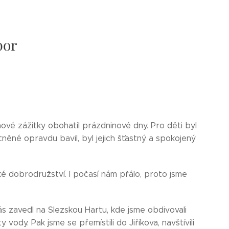
bor
nové zážitky obohatil prázdninové dny. Pro děti byl
ěné opravdu bavil, byl jejich šťastný a spokojený
aké dobrodružství. I počasí nám přálo, proto jsme
s zavedl na Slezskou Hartu, kde jsme obdivovali
 vody. Pak jsme se přemístili do Jiříkova, navštívili