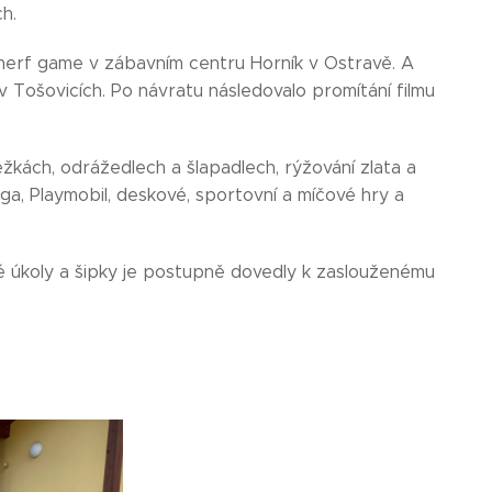
h.
 nerf game v zábavním centru Horník v Ostravě. A
i v Tošovicích. Po návratu následovalo promítání filmu
žkách, odrážedlech a šlapadlech, rýžování zlata a
ega, Playmobil, deskové, sportovní a míčové hry a
é úkoly a šipky je postupně dovedly k zaslouženému