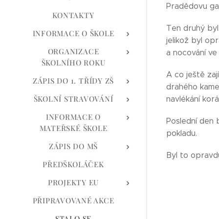
Pradědovu gal
KONTAKTY
Ten druhý byl
INFORMACE O ŠKOLE
jelikož byl op
ORGANIZACE
a nocování ve 
ŠKOLNÍHO ROKU
A co ještě za
ZÁPIS DO 1. TŘÍDY ZŠ
drahého kamení
ŠKOLNÍ STRAVOVÁNÍ
navlékání korá
INFORMACE O
Poslední den 
MATEŘSKÉ ŠKOLE
pokladu.
ZÁPIS DO MŠ
Byl to opravd
PŘEDŠKOLÁČEK
PROJEKTY EU
PŘIPRAVOVANÉ AKCE
STALO SE