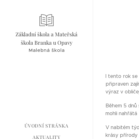
Základní škola a Mateřská
škola Branka u Opavy
Malebná škola
I tento rok se
připraven zaj
výraz v obliče
Během 5 dnů si
mohli nahřátá t
ÚVODNÍ STRÁNKA
V nabitém týd
krásy přírody 
AKTUALITY