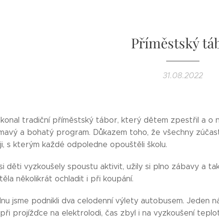
Příměstský tá
31.08.2022
 konal tradiční příměstský tábor, který dětem zpestřil a o 
ímavý a bohatý program. Důkazem toho, že všechny zúčastn
ji, s kterým každé odpoledne opouštěli školu.
 děti vyzkoušely spoustu aktivit, užily si plno zábavy a t
ěla několikrát ochladit i při koupání.
nu jsme podnikli dva celodenní výlety autobusem. Jeden ná
při projížďce na elektrolodi, čas zbyl i na vyzkoušení teploty