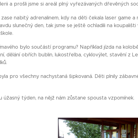
erii a prošli jsme si areál plný vyřezávaných dřevěných soc
 zase nabitý adrenalinem, kdy na děti čekala laser game a
ravdu slunečný den, tak jsme se ještě ochladili na koupališt
škole.
jímavého bylo součástí programu? Například jízda na kolobě
, dělání obřích bublin, lukostřelba, cyklovýlet, stavění z L
lků.
byla pro všechny nachystaná šipkovaná. Děti plnily zábavn
u úžasný týden, na nějž nám zůstane spousta vzpomínek.