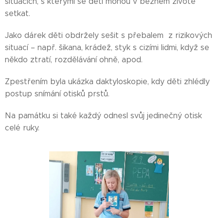
situacích, s kterými se děti mohou v běžném životě
setkat.
Jako dárek děti obdržely sešit s přebalem z rizikových
situací – např. šikana, krádež, styk s cizími lidmi, když se
někdo ztratí, rozdělávání ohně, apod.
Zpestřením byla ukázka daktyloskopie, kdy děti zhlédly
postup snímání otisků prstů.
Na památku si také každý odnesl svůj jedinečný otisk
celé ruky.