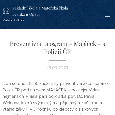
Základní škola a Mateřská škola
Branka u Opavy
Malebná škola
Preventivní program - Majáček - s
Policií ČR
13.09.2023
Děti se dnes 12. 9. zúčastnily preventivní akce konané
Policií ČR pod názvem MAJÁČEK – policejní rádce
nejmenších. Přijela paní policistka por. Bc. Pavla
Welnová, která svým milým a příjemným způsobem
vtáhla žáky 1. – 3. ročníku do debaty o rizikových