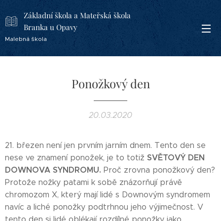
Základní škola a Mateřská škola
Branka u Opavy
Malebná škola
Ponožkový den
20.03.2020
21. březen není jen prvním jarním dnem. Tento den se
SVĚTOVÝ
DEN
nese ve znamení ponožek, je to totiž
DOWNOVA SYNDROMU.
Proč zrovna ponožkový den?
Protože nožky patami k sobě znázorňují právě
chromozom X, který mají lidé s Downovým syndromem
navíc a liché ponožky podtrhnou jeho výjimečnost. V
tento den si lidé oblékají rozdílné ponožky jako