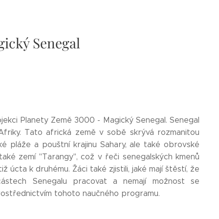
gický Senegal
rojekci Planety Země 3000 - Magický Senegal. Senegal
 Afriky. Tato africká země v sobě skrývá rozmanitou
ké pláže a pouštní krajinu Sahary, ale také obrovské
také zemí "Tarangy", což v řeči senegalských kmenů
úcta k druhému. Žáci také zjistili, jaké mají štěstí, že
 částech Senegalu pracovat a nemají možnost se
 prostřednictvím tohoto naučného programu.