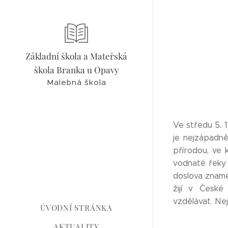
Základní škola a Mateřská
škola Branka u Opavy
Malebná škola
Ve středu 5. 
je nejzápadně
přírodou, ve 
vodnaté řeky 
doslova znamen
žijí v Česk
vzdělávat. Ne
ÚVODNÍ STRÁNKA
AKTUALITY