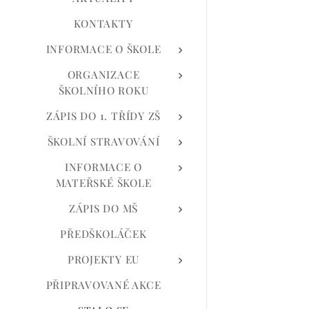
KONTAKTY
INFORMACE O ŠKOLE
ORGANIZACE
ŠKOLNÍHO ROKU
ZÁPIS DO 1. TŘÍDY ZŠ
ŠKOLNÍ STRAVOVÁNÍ
INFORMACE O
MATEŘSKÉ ŠKOLE
ZÁPIS DO MŠ
PŘEDŠKOLÁČEK
PROJEKTY EU
PŘIPRAVOVANÉ AKCE