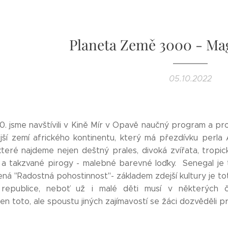
Planeta Země 3000 - Ma
05.10.2022
10. jsme navštívili v Kině Mír v Opavě naučný program a p
jší zemí afrického kontinentu, který má přezdívku perla
které najdeme nejen deštný prales, divoká zvířata, tropic
a takzvané pirogy - malebné barevné loďky. Senegal je 
á "Radostná pohostinnost"- základem zdejší kultury je totiž 
é republice, neboť už i malé děti musí v některých
jen toto, ale spoustu jiných zajímavostí se žáci dozvěděli