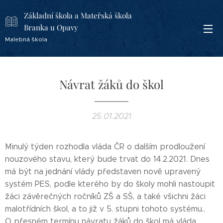
Základní škola a Mateřská škola
Branka u Opavy
Malebná škola
Návrat žáků do škol
25.01.2021
Minulý týden rozhodla vláda ČR o dalším prodloužení
nouzového stavu, který bude trvat do 14.2.2021. Dnes
má být na jednání vlády představen nově upravený
systém PES, podle kterého by do školy mohli nastoupit
žáci závěrečných ročníků ZŠ a SŠ, a také všichni žáci
malotřídních škol, a to již v 5. stupni tohoto systému..
O přesném termínu návratu žáků do škol má vláda