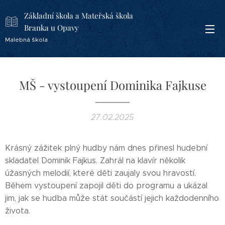
Základní škola a Mateřská škola
Branka u Opavy
Malebná škola
MŠ - vystoupení Dominika Fajkuse
27.02.2025
Krásný zážitek plný hudby nám dnes přinesl hudební
skladatel Dominik Fajkus. Zahrál na klavír několik
úžasných melodií, které děti zaujaly svou hravostí.
Během vystoupení zapojil děti do programu a ukázal
jim, jak se hudba může stát součástí jejich každodenního
života.