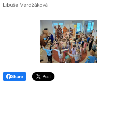
Libuše Vardžáková
Share