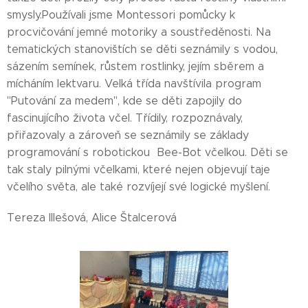
smysly.Používali jsme Montessori pomůcky k
procvičování jemné motoriky a soustředěnosti. Na
tematických stanovištích se děti seznámily s vodou,
sázením semínek, růstem rostlinky, jejím sběrem a
mícháním lektvaru. Velká třída navštívila program
"Putování za medem", kde se děti zapojily do
fascinujícího života včel. Třídily, rozpoznávaly,
přiřazovaly a zároveň se seznámily se základy
programování s robotickou Bee-Bot včelkou. Děti se
tak staly pilnými včelkami, které nejen objevují taje
včelího světa, ale také rozvíjejí své logické myšlení.
Tereza IIlešová, Alice Štalcerová