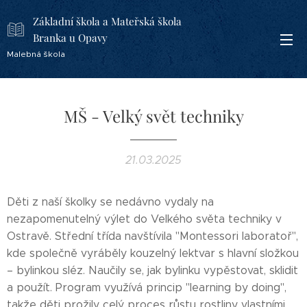
Základní škola a Mateřská škola
Branka u Opavy
Malebná škola
MŠ - Velký svět techniky
21.03.2025
Děti z naší školky se nedávno vydaly na
nezapomenutelný výlet do Velkého světa techniky v
Ostravě. Střední třída navštívila "Montessori laboratoř",
kde společně vyráběly kouzelný lektvar s hlavní složkou
– bylinkou sléz. Naučily se, jak bylinku vypěstovat, sklidit
a použít. Program využívá princip "learning by doing",
takže děti prožily celý proces růstu rostliny vlastními