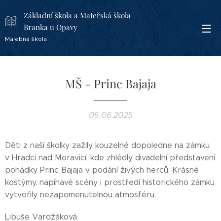
Základní škola a Mateřská škola
Branka u Opavy
Malebná škola
MŠ - Princ Bajaja
05.06.2025
Děti z naší školky zažily kouzelné dopoledne na zámku
v Hradci nad Moravicí, kde zhlédly divadelní představení
pohádky Princ Bajaja v podání živých herců. Krásné
kostýmy, napínavé scény i prostředí historického zámku
vytvořily nezapomenutelnou atmosféru.
Libuše Vardžáková