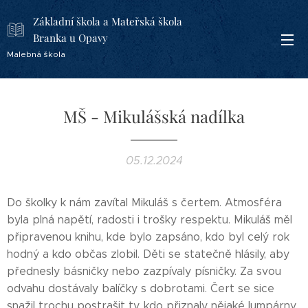
Základní škola a Mateřská škola
Branka u Opavy
Malebná škola
MŠ - Mikulášská nadílka
05.12.2024
Do školky k nám zavítal Mikuláš s čertem. Atmosféra
byla plná napětí, radosti i trošky respektu. Mikuláš měl
připravenou knihu, kde bylo zapsáno, kdo byl celý rok
hodný a kdo občas zlobil. Děti se statečně hlásily, aby
přednesly básničky nebo zazpívaly písničky. Za svou
odvahu dostávaly balíčky s dobrotami. Čert se sice
snažil trochu postrašit ty, kdo přiznaly nějaké lumpárny,