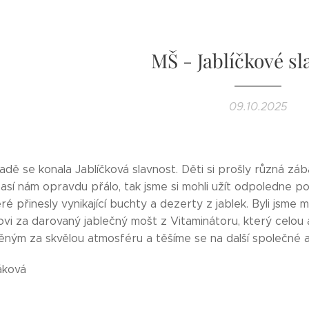
MŠ - Jablíčkové sl
09.10.2025
adě se konala Jablíčková slavnost. Děti si prošly různá zába
časí nám opravdu přálo, tak jsme si mohli užít odpoledne 
é přinesly vynikající buchty a dezerty z jablek. Byli jsme 
vi za darovaný jablečný mošt z Vitaminátoru, který celou a
ným za skvělou atmosféru a těšíme se na další společné 
áková