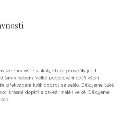
avnosti
vná stanoviště s úkoly, které prověřily jejich
pod širým nebem. Velké poděkování patří všem
mile překvapeni, kolik dobrot se sešlo. Děkujeme také
kci krásně doplnil a osvěžil malé i velké. Děkujeme
akce!