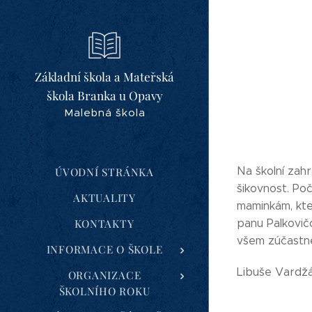
Základní škola a Mateřská
škola Branka u Opavy
Malebná škola
Na školní zahr
ÚVODNÍ STRÁNKA
šikovnost. Po
AKTUALITY
maminkám, kter
KONTAKTY
panu Palkovičo
všem zúčastně
INFORMACE O ŠKOLE
Libuše Vardž
ORGANIZACE
ŠKOLNÍHO ROKU