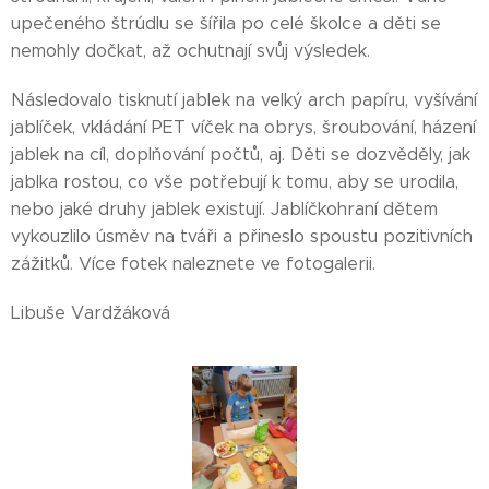
upečeného štrúdlu se šířila po celé školce a děti se
nemohly dočkat, až ochutnají svůj výsledek.
Následovalo tisknutí jablek na velký arch papíru, vyšívání
jablíček, vkládání PET víček na obrys, šroubování, házení
jablek na cíl, doplňování počtů, aj. Děti se dozvěděly, jak
jablka rostou, co vše potřebují k tomu, aby se urodila,
nebo jaké druhy jablek existují. Jablíčkohraní dětem
vykouzlilo úsměv na tváři a přineslo spoustu pozitivních
zážitků. Více fotek naleznete ve fotogalerii.
Libuše Vardžáková