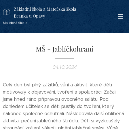
Základní škola a Mateřská škola
Branka u Opavy
Malebná škola
MŠ - Jablíčkohraní
04.10.2024
Celý den byl plný zážitků, vůní a aktivit, které děti
motivovaly k objevování, tvoření a spolupráci. Začali
jsme hned ráno přípravou ovocného salátu. Pod
dohledem učitelek se děti pustily do tvoření, který
nakonec společně ochutnali. Následovala další oblíbená
aktivita: pečení jablečného štrúdlu. Děti si vyzkoušely
strouhání, krájení, válení i plnění jablečné směsi. Vůně