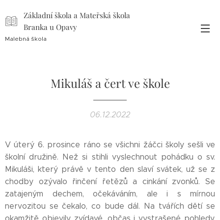
Základní škola a Mateřská škola
Branka u Opavy
Malebná škola
Mikuláš a čert ve škole
06.12.2022
V úterý 6. prosince ráno se všichni žáčci školy sešli ve
školní družině. Než si stihli vyslechnout pohádku o sv.
Mikuláši, který právě v tento den slaví svátek, už se z
chodby ozývalo řinčení řetězů a cinkání zvonků. Se
zatajeným dechem, očekáváním, ale i s mírnou
nervozitou se čekalo, co bude dál. Na tvářích dětí se
okamžitě objevily zvídavé, občas i vystrašené pohledy,