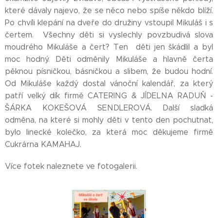
které dávaly najevo, že se něco nebo spíše někdo blíží.
Po chvíli klepání na dveře do družiny vstoupil Mikuláš i s
čertem. Všechny děti si vyslechly povzbudivá slova
moudrého Mikuláše a čert? Ten děti jen škádlil a byl
moc hodný. Děti odměnily Mikuláše a hlavně čerta
pěknou písničkou, básničkou a slibem, že budou hodní.
Od Mikuláše každý dostal vánoční kalendář, za který
patří velký dík firmě CATERING & JÍDELNA RADUŇ -
ŠÁRKA KOKEŠOVÁ SENDLEROVÁ. Další sladká
odměna, na které si mohly děti v tento den pochutnat,
bylo linecké kolečko, za která moc děkujeme firmě
Cukrárna KAMAHAJ.
Více fotek naleznete ve fotogalerii.