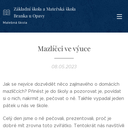
Základní škola a Mateřská škola
Branka u Opavy
Malebná škola
Mazlíčci ve výuce
08.05.2023
Jak se nejvíce dozvědět něco zajímavého o domácích
mazlíčcích? Přinést je do školy a pozorovat je, povídat
si o nich, nakrmit je, pečovat o ně. Takhle vypadal jeden
pátek u nás ve škole.
Celý den jsme o ně pečovali, prezentovali, proč je
dobré mít zrovna toto zvířátko. Tentokrát nás navštívili