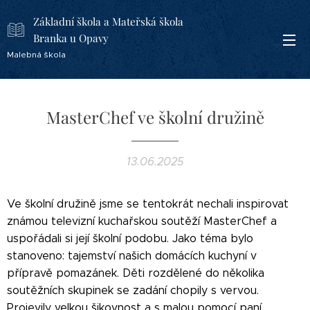
Základní škola a Mateřská škola
Branka u Opavy
Malebná škola
MasterChef ve školní družině
13.06.2025
Ve školní družině jsme se tentokrát nechali inspirovat
známou televizní kuchařskou soutěží MasterChef a
uspořádali si její školní podobu. Jako téma bylo
stanoveno: tajemství našich domácích kuchyní v
přípravě pomazánek. Děti rozdělené do několika
soutěžních skupinek se zadání chopily s vervou.
Projevily velkou šikovnost a s malou pomocí paní