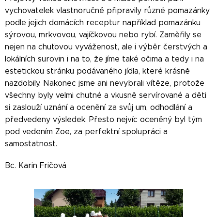
vychovatelek vlastnoručně připravily různé pomazánky
podle jejich domácích receptur například pomazánku
sýrovou, mrkvovou, vajíčkovou nebo rybí. Zaměřily se
nejen na chuťovou vyváženost, ale i výběr čerstvých a
lokálních surovin i na to, že jíme také očima a tedy i na
estetickou stránku podávaného jídla, které krásně
nazdobily. Nakonec jsme ani nevybrali vítěze, protože
všechny byly velmi chutné a vkusně servírované a děti
si zaslouží uznání a ocenění za svůj um, odhodlání a
předvedeny výsledek. Přesto nejvíc oceněný byl tým
pod vedením Zoe, za perfektní spolupráci a
samostatnost.
Bc. Karin Fričová