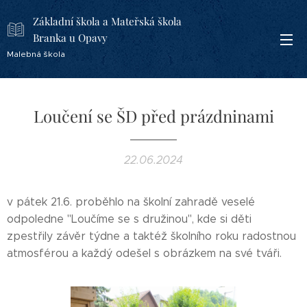
Základní škola a Mateřská škola
Branka u Opavy
Malebná škola
Loučení se ŠD před prázdninami
22.06.2024
v pátek 21.6. proběhlo na školní zahradě veselé
odpoledne "Loučíme se s družinou", kde si děti
zpestřily závěr týdne a taktéž školního roku radostnou
atmosférou a každý odešel s obrázkem na své tváři.