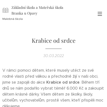
Základní škola a Mateřská škola
Branka u Opavy
Malebná škola
Krabice od srdce
30.03.2022
V rámci pomoci dětem, které musely utéct ze své
rodné vlasti před válkou a přechodně žijí v naši obci,
Krabice od srdce
jsme se zapojili do akce
. Během tří
dnů se nám podařilo vybrat téměř 6.000 Kč a zakoupit
dětem krásné dárky. Všem dětem ze školky, školy,
učitelům, vychovatelům, prostě všem, kteří přispěli moc
děkujeme.