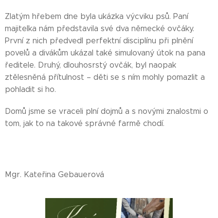
Zlatým hřebem dne byla ukázka výcviku psů. Paní
majitelka nám představila své dva německé ovčáky.
První z nich předvedl perfektní disciplínu při plnění
povelů a divákům ukázal také simulovaný útok na pana
ředitele. Druhý, dlouhosrstý ovčák, byl naopak
ztělesněná přítulnost – děti se s ním mohly pomazlit a
pohladit si ho.
Domů jsme se vraceli plní dojmů a s novými znalostmi o
tom, jak to na takové správné farmě chodí.
Mgr. Kateřina Gebauerová