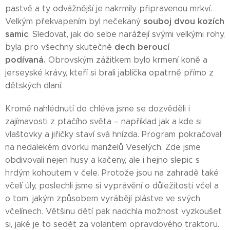
pastvě a ty odvážnější je nakrmily připravenou mrkví.
souboj dvou kozích
Velkým překvapením byl nečekaný
samic
. Sledovat, jak do sebe narážejí svými velkými rohy,
dech beroucí
byla pro všechny skutečně
podívaná.
Obrovským zážitkem bylo krmení koně a
jerseyské krávy, kteří si brali jablíčka opatrně přímo z
dětských dlaní.
Kromě nahlédnutí do chléva jsme se dozvěděli i
zajímavosti z ptačího světa – například jak a kde si
vlaštovky a jiřičky staví svá hnízda. Program pokračoval
na nedalekém dvorku manželů Veselých. Zde jsme
obdivovali nejen husy a kačeny, ale i hejno slepic s
hrdým kohoutem v čele. Protože jsou na zahradě také
včelí úly, poslechli jsme si vyprávění o důležitosti včel a
o tom, jakým způsobem vyrábějí plástve ve svých
včelínech. Většinu dětí pak nadchla možnost vyzkoušet
si, jaké je to sedět za volantem opravdového traktoru.