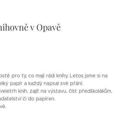
nihovně v Opavě
ě pro ty, co mají rádi knihy. Letos jsme si na
velký papír a každý napsal své přání.
veletrh knih, zajít na výstavu, číst předškolákům,
datelství či do papíren.
vě.