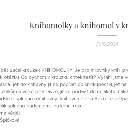
Knihomolky a knihomol v k
31.10.2024
pět začal kroužek KNIHOMOLKY. Je pro milovníky knih, prost
li otázku. Co bychom v kroužku chtěli zažít? Vytáhli jsme 
sná- jet do knihovny, jít se podívat do knihkupectví, jet na 
užákům o velké přestávce, jít se podívat do nějakého nakla
 odškrtli splněno u knihovny- knihovna Petra Bezruče v Opa
olik splněno budeme mít na konci roku.
áme vědět.
 Špičková