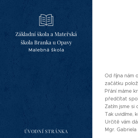
Základní škola a Mateřská
škola Branka u Opavy
Malebná škola
Od října nám o
začátku položi
Přání máme krá
předčítat spol
Zatím jsme si
Tak uvidíme, k
Určitě vám d
Mgr. Gabriela
ÚVODNÍ STRÁNKA